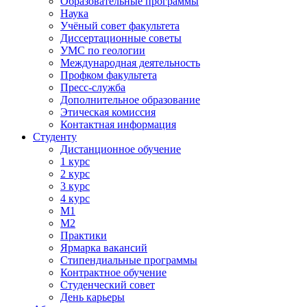
Образовательные программы
Наука
Учёный совет факультета
Диссертационные советы
УМС по геологии
Международная деятельность
Профком факультета
Пресс-служба
Дополнительное образование
Этическая комиссия
Контактная информация
Студенту
Дистанционное обучение
1 курс
2 курс
3 курс
4 курс
М1
М2
Практики
Ярмарка вакансий
Стипендиальные программы
Контрактное обучение
Студенческий совет
День карьеры