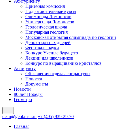
Абитуриенту
Приемная комиссия
Подготовительные курсы
Олимпиада Ломоносов
Универсиада Ломоносов
Геологическая школа
Популярная геология
Московская открытая олимпиада по геологии
День открытых дверей
Фестиваль науки
Конкурс Ученые будущего
Лекции для школьников
Конкурс по выращиванию кристаллов
Аспиранту
Объявления отдела аспирантуры
Новости
Документы
Новости
80 лет Победы
Геометро
dean@geol.msu.ru
+7 (495) 939-29-70
Главная