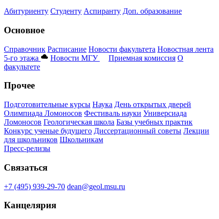
Абитуриенту
Студенту
Аспиранту
Доп. образование
Основное
Справочник
Расписание
Новости факультета
Новостная лента
5-го этажа
Новости МГУ
Приемная комиссия
О
факультете
Прочее
Подготовительные курсы
Наука
День открытых дверей
Олимпиада Ломоносов
Фестиваль науки
Универсиада
Ломоносов
Геологическая школа
Базы учебных практик
Конкурс ученые будущего
Диссертационный советы
Лекции
для школьников
Школьникам
Пресс-релизы
Связаться
+7 (495) 939-29-70
dean@geol.msu.ru
Канцелярия