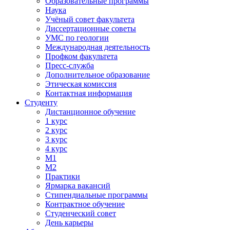
Образовательные программы
Наука
Учёный совет факультета
Диссертационные советы
УМС по геологии
Международная деятельность
Профком факультета
Пресс-служба
Дополнительное образование
Этическая комиссия
Контактная информация
Студенту
Дистанционное обучение
1 курс
2 курс
3 курс
4 курс
М1
М2
Практики
Ярмарка вакансий
Стипендиальные программы
Контрактное обучение
Студенческий совет
День карьеры