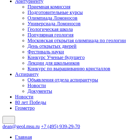
Абитуриенту
Приемная комиссия
Подготовительные курсы
Олимпиада Ломоносов
Универсиада Ломоносов
Геологическая школа
Популярная геология
Московская открытая олимпиада по геологии
День открытых дверей
Фестиваль науки
Конкурс Ученые будущего
Лекции для школьников
Конкурс по выращиванию кристаллов
Аспиранту
Объявления отдела аспирантуры
Новости
Документы
Новости
80 лет Победы
Геометро
dean@geol.msu.ru
+7 (495) 939-29-70
Главная