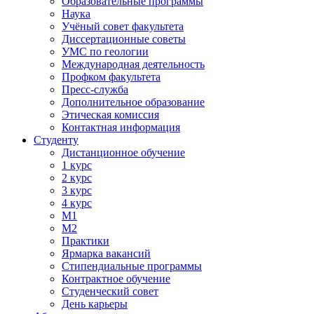
Образовательные программы
Наука
Учёный совет факультета
Диссертационные советы
УМС по геологии
Международная деятельность
Профком факультета
Пресс-служба
Дополнительное образование
Этическая комиссия
Контактная информация
Студенту
Дистанционное обучение
1 курс
2 курс
3 курс
4 курс
М1
М2
Практики
Ярмарка вакансий
Стипендиальные программы
Контрактное обучение
Студенческий совет
День карьеры