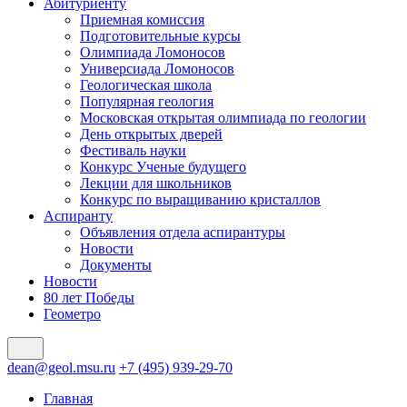
Абитуриенту
Приемная комиссия
Подготовительные курсы
Олимпиада Ломоносов
Универсиада Ломоносов
Геологическая школа
Популярная геология
Московская открытая олимпиада по геологии
День открытых дверей
Фестиваль науки
Конкурс Ученые будущего
Лекции для школьников
Конкурс по выращиванию кристаллов
Аспиранту
Объявления отдела аспирантуры
Новости
Документы
Новости
80 лет Победы
Геометро
dean@geol.msu.ru
+7 (495) 939-29-70
Главная