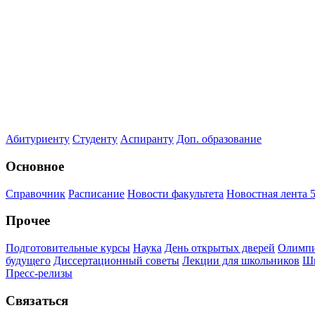
Абитуриенту
Студенту
Аспиранту
Доп. образование
Основное
Справочник
Расписание
Новости факультета
Новостная лента 5
Прочее
Подготовительные курсы
Наука
День открытых дверей
Олимпи
будущего
Диссертационный советы
Лекции для школьников
Шк
Пресс-релизы
Связаться