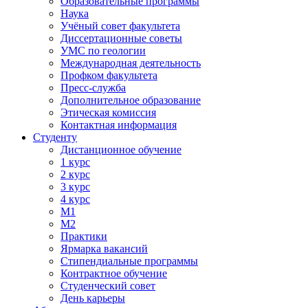
Образовательные программы
Наука
Учёный совет факультета
Диссертационные советы
УМС по геологии
Международная деятельность
Профком факультета
Пресс-служба
Дополнительное образование
Этическая комиссия
Контактная информация
Студенту
Дистанционное обучение
1 курс
2 курс
3 курс
4 курс
М1
М2
Практики
Ярмарка вакансий
Стипендиальные программы
Контрактное обучение
Студенческий совет
День карьеры