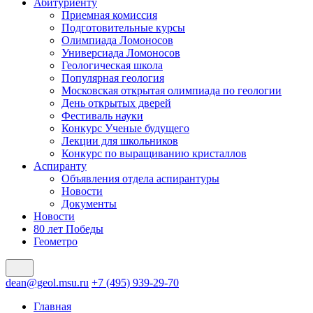
Абитуриенту
Приемная комиссия
Подготовительные курсы
Олимпиада Ломоносов
Универсиада Ломоносов
Геологическая школа
Популярная геология
Московская открытая олимпиада по геологии
День открытых дверей
Фестиваль науки
Конкурс Ученые будущего
Лекции для школьников
Конкурс по выращиванию кристаллов
Аспиранту
Объявления отдела аспирантуры
Новости
Документы
Новости
80 лет Победы
Геометро
dean@geol.msu.ru
+7 (495) 939-29-70
Главная