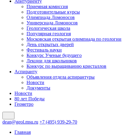
Абитуриенту
Приемная комиссия
Подготовительные курсы
Олимпиада Ломоносов
Универсиада Ломоносов
Геологическая школа
Популярная геология
Московская открытая олимпиада по геологии
День открытых дверей
Фестиваль науки
Конкурс Ученые будущего
Лекции для школьников
Конкурс по выращиванию кристаллов
Аспиранту
Объявления отдела аспирантуры
Новости
Документы
Новости
80 лет Победы
Геометро
dean@geol.msu.ru
+7 (495) 939-29-70
Главная