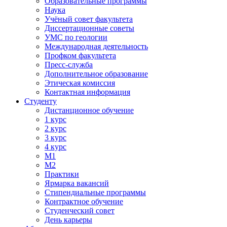
Образовательные программы
Наука
Учёный совет факультета
Диссертационные советы
УМС по геологии
Международная деятельность
Профком факультета
Пресс-служба
Дополнительное образование
Этическая комиссия
Контактная информация
Студенту
Дистанционное обучение
1 курс
2 курс
3 курс
4 курс
М1
М2
Практики
Ярмарка вакансий
Стипендиальные программы
Контрактное обучение
Студенческий совет
День карьеры