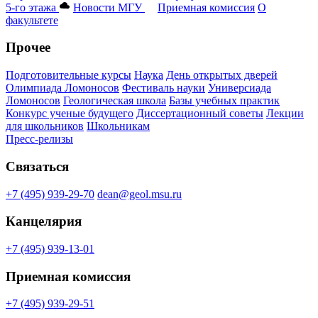
5-го этажа
Новости МГУ
Приемная комиссия
О
факультете
Прочее
Подготовительные курсы
Наука
День открытых дверей
Олимпиада Ломоносов
Фестиваль науки
Универсиада
Ломоносов
Геологическая школа
Базы учебных практик
Конкурс ученые будущего
Диссертационный советы
Лекции
для школьников
Школьникам
Пресс-релизы
Связаться
+7 (495) 939-29-70
dean@geol.msu.ru
Канцелярия
+7 (495) 939-13-01
Приемная комиссия
+7 (495) 939-29-51