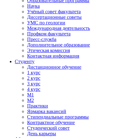
Образовательные программы
Наука
Учёный совет факультета
Диссертационные советы
УМС по геологии
Международная деятельность
Профком факультета
Пресс-служба
Дополнительное образование
Этическая комиссия
Контактная информация
Студенту
Дистанционное обучение
1 курс
2 курс
3 курс
4 курс
М1
М2
Практики
Ярмарка вакансий
Стипендиальные программы
Контрактное обучение
Студенческий совет
День карьеры