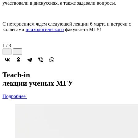
участвовали в дискуссиях, а также задавали вопросы.
С нетерпением ждем следующей лекции 6 марта и встречи с
коллегами
психологического
факультета МГУ!
1
/
3
2022-й год
Teach-in
объявлен
лекции
ученых МГУ
годом минералогии
Подробнее
Подробнее