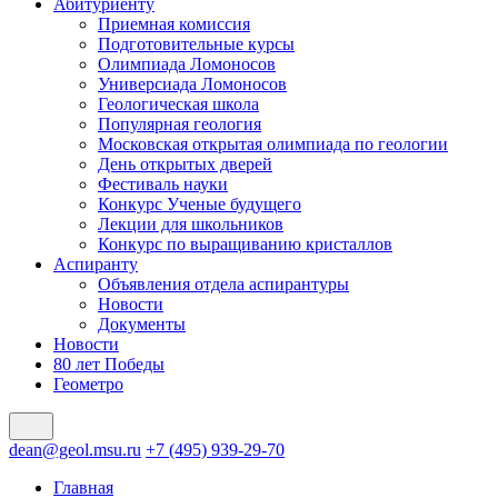
Абитуриенту
Приемная комиссия
Подготовительные курсы
Олимпиада Ломоносов
Универсиада Ломоносов
Геологическая школа
Популярная геология
Московская открытая олимпиада по геологии
День открытых дверей
Фестиваль науки
Конкурс Ученые будущего
Лекции для школьников
Конкурс по выращиванию кристаллов
Аспиранту
Объявления отдела аспирантуры
Новости
Документы
Новости
80 лет Победы
Геометро
dean@geol.msu.ru
+7 (495) 939-29-70
Главная