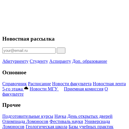
Новостная рассылка
Абитуриенту
Студенту
Аспиранту
Доп. образование
Основное
Справочник
Расписание
Новости факультета
Новостная лента
5-го этажа
Новости МГУ
Приемная комиссия
О
факультете
Прочее
Подготовительные курсы
Наука
День открытых дверей
Олимпиада Ломоносов
Фестиваль науки
Универсиада
Ломоносов
Геологическая школа
Базы учебных практик