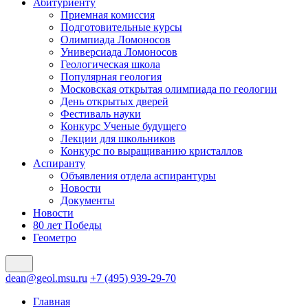
Абитуриенту
Приемная комиссия
Подготовительные курсы
Олимпиада Ломоносов
Универсиада Ломоносов
Геологическая школа
Популярная геология
Московская открытая олимпиада по геологии
День открытых дверей
Фестиваль науки
Конкурс Ученые будущего
Лекции для школьников
Конкурс по выращиванию кристаллов
Аспиранту
Объявления отдела аспирантуры
Новости
Документы
Новости
80 лет Победы
Геометро
dean@geol.msu.ru
+7 (495) 939-29-70
Главная