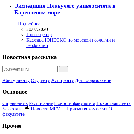
Экспедиция Плавучего университета в
Баренцевом море
Подробнее
20.07.2020
Пресс центр
Кафедра ЮНЕСКО по морской геологии и
геофизики
Новостная рассылка
Абитуриенту
Студенту
Аспиранту
Доп. образование
Основное
Справочник
Расписание
Новости факультета
Новостная лента
5-го этажа
Новости МГУ
Приемная комиссия
О
факультете
Прочее