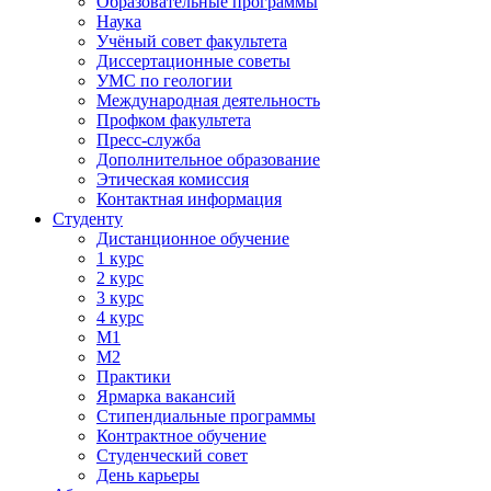
Образовательные программы
Наука
Учёный совет факультета
Диссертационные советы
УМС по геологии
Международная деятельность
Профком факультета
Пресс-служба
Дополнительное образование
Этическая комиссия
Контактная информация
Студенту
Дистанционное обучение
1 курс
2 курс
3 курс
4 курс
М1
М2
Практики
Ярмарка вакансий
Стипендиальные программы
Контрактное обучение
Студенческий совет
День карьеры