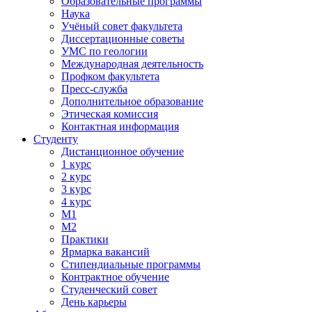
Образовательные программы
Наука
Учёный совет факультета
Диссертационные советы
УМС по геологии
Международная деятельность
Профком факультета
Пресс-служба
Дополнительное образование
Этическая комиссия
Контактная информация
Студенту
Дистанционное обучение
1 курс
2 курс
3 курс
4 курс
М1
М2
Практики
Ярмарка вакансий
Стипендиальные программы
Контрактное обучение
Студенческий совет
День карьеры