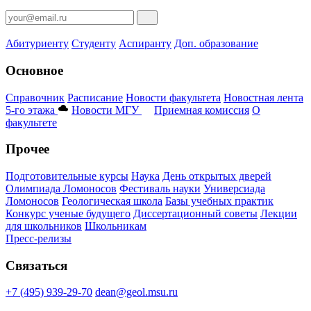
Абитуриенту
Студенту
Аспиранту
Доп. образование
Основное
Справочник
Расписание
Новости факультета
Новостная лента
5-го этажа
Новости МГУ
Приемная комиссия
О
факультете
Прочее
Подготовительные курсы
Наука
День открытых дверей
Олимпиада Ломоносов
Фестиваль науки
Универсиада
Ломоносов
Геологическая школа
Базы учебных практик
Конкурс ученые будущего
Диссертационный советы
Лекции
для школьников
Школьникам
Пресс-релизы
Связаться
+7 (495) 939-29-70
dean@geol.msu.ru