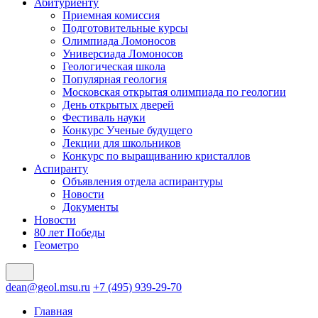
Абитуриенту
Приемная комиссия
Подготовительные курсы
Олимпиада Ломоносов
Универсиада Ломоносов
Геологическая школа
Популярная геология
Московская открытая олимпиада по геологии
День открытых дверей
Фестиваль науки
Конкурс Ученые будущего
Лекции для школьников
Конкурс по выращиванию кристаллов
Аспиранту
Объявления отдела аспирантуры
Новости
Документы
Новости
80 лет Победы
Геометро
dean@geol.msu.ru
+7 (495) 939-29-70
Главная