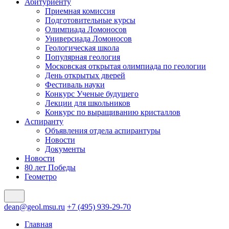
Абитуриенту
Приемная комиссия
Подготовительные курсы
Олимпиада Ломоносов
Универсиада Ломоносов
Геологическая школа
Популярная геология
Московская открытая олимпиада по геологии
День открытых дверей
Фестиваль науки
Конкурс Ученые будущего
Лекции для школьников
Конкурс по выращиванию кристаллов
Аспиранту
Объявления отдела аспирантуры
Новости
Документы
Новости
80 лет Победы
Геометро
dean@geol.msu.ru
+7 (495) 939-29-70
Главная