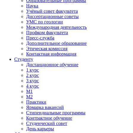
Образовательные программы
Наука
Учёный совет факультета
Диссертационные советы
УМС по геологии
Международная деятельность
Профком факультета
Пресс-служба
Дополнительное образование
Этическая комиссия
Контактная информация
Студенту
Дистанционное обучение
1 курс
2 курс
3 курс
4 курс
М1
М2
Практики
Ярмарка вакансий
Стипендиальные программы
Контрактное обучение
Студенческий совет
День карьеры