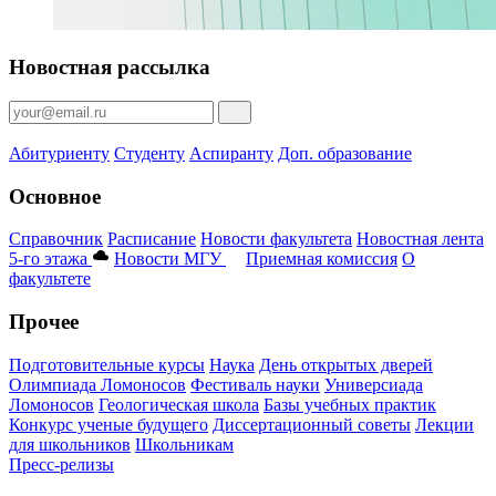
Новостная рассылка
Абитуриенту
Студенту
Аспиранту
Доп. образование
Основное
Справочник
Расписание
Новости факультета
Новостная лента
5-го этажа
Новости МГУ
Приемная комиссия
О
факультете
Прочее
Подготовительные курсы
Наука
День открытых дверей
Олимпиада Ломоносов
Фестиваль науки
Универсиада
Ломоносов
Геологическая школа
Базы учебных практик
Конкурс ученые будущего
Диссертационный советы
Лекции
для школьников
Школьникам
Пресс-релизы