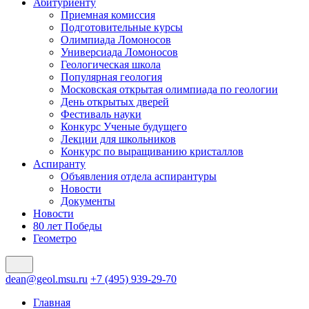
Абитуриенту
Приемная комиссия
Подготовительные курсы
Олимпиада Ломоносов
Универсиада Ломоносов
Геологическая школа
Популярная геология
Московская открытая олимпиада по геологии
День открытых дверей
Фестиваль науки
Конкурс Ученые будущего
Лекции для школьников
Конкурс по выращиванию кристаллов
Аспиранту
Объявления отдела аспирантуры
Новости
Документы
Новости
80 лет Победы
Геометро
dean@geol.msu.ru
+7 (495) 939-29-70
Главная