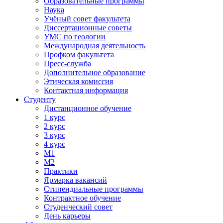
Образовательные программы
Наука
Учёный совет факультета
Диссертационные советы
УМС по геологии
Международная деятельность
Профком факультета
Пресс-служба
Дополнительное образование
Этическая комиссия
Контактная информация
Студенту
Дистанционное обучение
1 курс
2 курс
3 курс
4 курс
М1
М2
Практики
Ярмарка вакансий
Стипендиальные программы
Контрактное обучение
Студенческий совет
День карьеры