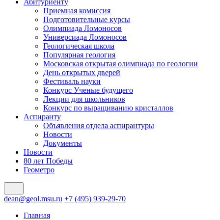
Абитуриенту
Приемная комиссия
Подготовительные курсы
Олимпиада Ломоносов
Универсиада Ломоносов
Геологическая школа
Популярная геология
Московская открытая олимпиада по геологии
День открытых дверей
Фестиваль науки
Конкурс Ученые будущего
Лекции для школьников
Конкурс по выращиванию кристаллов
Аспиранту
Объявления отдела аспирантуры
Новости
Документы
Новости
80 лет Победы
Геометро
dean@geol.msu.ru
+7 (495) 939-29-70
Главная