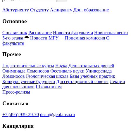
Абитуриенту
Студенту
Аспиранту
Доп. образование
Основное
Справочник
Расписание
Новости факультета
Новостная лента
5-го этажа
Новости МГУ
Приемная комиссия
О
факультете
Прочее
Подготовительные курсы
Наука
День открытых дверей
Олимпиада Ломоносов
Фестиваль науки
Универсиада
Ломоносов
Геологическая школа
Базы учебных практик
Конкурс ученые будущего
Диссертационный советы
Лекции
для школьников
Школьникам
Пресс-релизы
Связаться
+7 (495) 939-29-70
dean@geol.msu.ru
Канцелярия