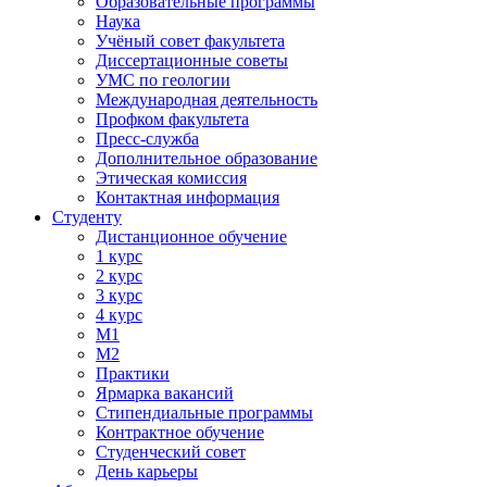
Образовательные программы
Наука
Учёный совет факультета
Диссертационные советы
УМС по геологии
Международная деятельность
Профком факультета
Пресс-служба
Дополнительное образование
Этическая комиссия
Контактная информация
Студенту
Дистанционное обучение
1 курс
2 курс
3 курс
4 курс
М1
М2
Практики
Ярмарка вакансий
Стипендиальные программы
Контрактное обучение
Студенческий совет
День карьеры