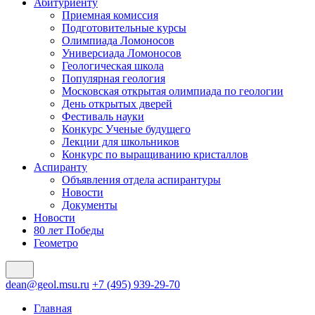
Абитуриенту
Приемная комиссия
Подготовительные курсы
Олимпиада Ломоносов
Универсиада Ломоносов
Геологическая школа
Популярная геология
Московская открытая олимпиада по геологии
День открытых дверей
Фестиваль науки
Конкурс Ученые будущего
Лекции для школьников
Конкурс по выращиванию кристаллов
Аспиранту
Объявления отдела аспирантуры
Новости
Документы
Новости
80 лет Победы
Геометро
dean@geol.msu.ru
+7 (495) 939-29-70
Главная