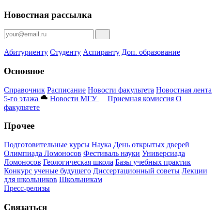
Новостная рассылка
Абитуриенту
Студенту
Аспиранту
Доп. образование
Основное
Справочник
Расписание
Новости факультета
Новостная лента
5-го этажа
Новости МГУ
Приемная комиссия
О
факультете
Прочее
Подготовительные курсы
Наука
День открытых дверей
Олимпиада Ломоносов
Фестиваль науки
Универсиада
Ломоносов
Геологическая школа
Базы учебных практик
Конкурс ученые будущего
Диссертационный советы
Лекции
для школьников
Школьникам
Пресс-релизы
Связаться