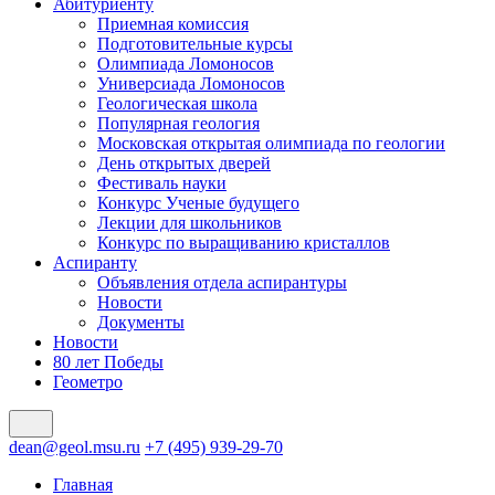
Абитуриенту
Приемная комиссия
Подготовительные курсы
Олимпиада Ломоносов
Универсиада Ломоносов
Геологическая школа
Популярная геология
Московская открытая олимпиада по геологии
День открытых дверей
Фестиваль науки
Конкурс Ученые будущего
Лекции для школьников
Конкурс по выращиванию кристаллов
Аспиранту
Объявления отдела аспирантуры
Новости
Документы
Новости
80 лет Победы
Геометро
dean@geol.msu.ru
+7 (495) 939-29-70
Главная