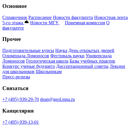
Основное
Справочник
Расписание
Новости факультета
Новостная лента
5-го этажа
Новости МГУ
Приемная комиссия
О
факультете
Прочее
Подготовительные курсы
Наука
День открытых дверей
Олимпиада Ломоносов
Фестиваль науки
Универсиада
Ломоносов
Геологическая школа
Базы учебных практик
Конкурс ученые будущего
Диссертационный советы
Лекции
для школьников
Школьникам
Пресс-релизы
Связаться
+7 (495) 939-29-70
dean@geol.msu.ru
Канцелярия
+7 (495) 939-13-01