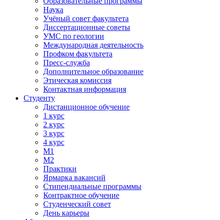
Образовательные программы
Наука
Учёный совет факультета
Диссертационные советы
УМС по геологии
Международная деятельность
Профком факультета
Пресс-служба
Дополнительное образование
Этическая комиссия
Контактная информация
Студенту
Дистанционное обучение
1 курс
2 курс
3 курс
4 курс
М1
М2
Практики
Ярмарка вакансий
Стипендиальные программы
Контрактное обучение
Студенческий совет
День карьеры