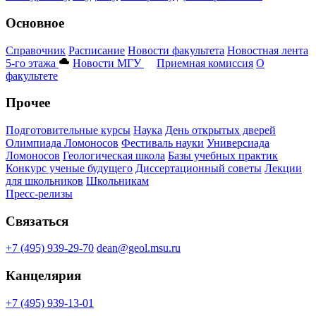
Основное
Справочник
Расписание
Новости факультета
Новостная лента
5-го этажа
Новости МГУ
Приемная комиссия
О
факультете
Прочее
Подготовительные курсы
Наука
День открытых дверей
Олимпиада Ломоносов
Фестиваль науки
Универсиада
Ломоносов
Геологическая школа
Базы учебных практик
Конкурс ученые будущего
Диссертационный советы
Лекции
для школьников
Школьникам
Пресс-релизы
Связаться
+7 (495) 939-29-70
dean@geol.msu.ru
Канцелярия
+7 (495) 939-13-01