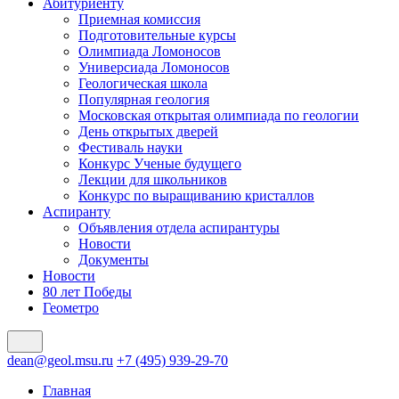
Абитуриенту
Приемная комиссия
Подготовительные курсы
Олимпиада Ломоносов
Универсиада Ломоносов
Геологическая школа
Популярная геология
Московская открытая олимпиада по геологии
День открытых дверей
Фестиваль науки
Конкурс Ученые будущего
Лекции для школьников
Конкурс по выращиванию кристаллов
Аспиранту
Объявления отдела аспирантуры
Новости
Документы
Новости
80 лет Победы
Геометро
dean@geol.msu.ru
+7 (495) 939-29-70
Главная