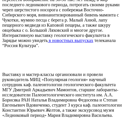
последнего ледникового периода, потрогать своими руками
череп шерстистого носорога с побережья Восточно-
Сибирского моря, вивианитизированный бивень мамонта с
Чукотки, мумию песца с берега р. Малый Анюй, лапу
пещерного медведя из Каповой пещеры, а также шкуру
овцебыка с о. Большой Ляховский и многое другое.
Интерактивную выставку геологического факультета в
Зарядье можно увидеть
в новостных выпусках
телеканала
“Россия Культура”.
Выставку и мастер-классы организовали и провели
руководитель МИЦ «Популярная геология» научный
сотрудник каф. палеонтологии геологического факультета
МГУ Дмитрий Аркадьевич Мамонтов, старшие лаборанты-
исследователи Палеонтологического института им. А.А.
Борисяка РАН Наталья Владимировна Федосеева и Степан
Евгеньевич Вдовиченко, студент 3 курса каф. палеонтологии
Константин Юрьевич Желтов, а также экскурсовод музея
«Ледниковый период» Мария Владимировна Васильева.