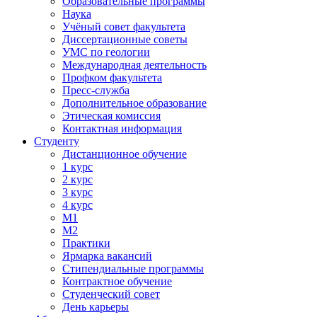
Образовательные программы
Наука
Учёный совет факультета
Диссертационные советы
УМС по геологии
Международная деятельность
Профком факультета
Пресс-служба
Дополнительное образование
Этическая комиссия
Контактная информация
Студенту
Дистанционное обучение
1 курс
2 курс
3 курс
4 курс
М1
М2
Практики
Ярмарка вакансий
Стипендиальные программы
Контрактное обучение
Студенческий совет
День карьеры